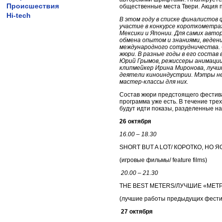
Происшествия
общественные места Твери. Акция п
Hi-tech
В этом году в списке финалистов 
участие в конкурсе короткометра
Мексики и Японии. Для самих авт
обмена опытом и знаниями, веден
международного сотрудничества.
жюри. В разные годы в его состав
Юрий Грымов, режиссеры анимации
клипмейкер Ирина Миронова, лучш
деятели киноиндустрии. Мэтры не
мастер-классы для них.
Состав жюри предстоящего фестива
программа уже есть. В течение тре
будут идти показы, разделенные н
26 октября
16.00 – 18.30
SHORT BUT A LOT/ КОРОТКО, НО 
(
игровые
фильмы
/ feature films)
20.00 – 21.30
THE BEST METERS/
ЛУЧШИЕ
«
МЕТ
(лучшие работы предыдущих фести
27 октября