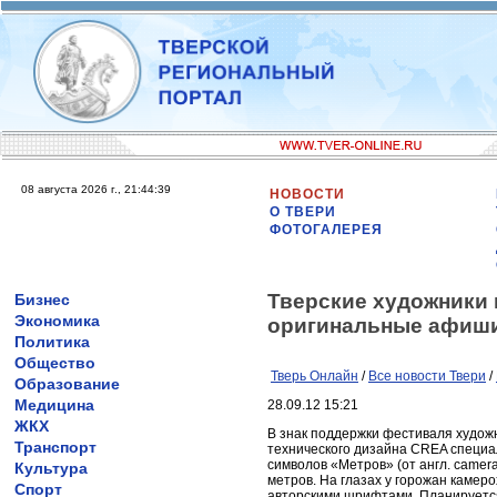
08 августа 2026 г., 21:44:39
НОВОСТИ
О ТВЕРИ
ФОТОГАЛЕРЕЯ
Тверские художники 
Бизнес
Экономика
оригинальные афиши
Политика
Общество
Тверь Онлайн
/
Все новости Твери
/
Образование
Медицина
28.09.12 15:21
ЖКХ
В знак поддержки фестиваля худож
Транспорт
технического дизайна CREA специа
символов «Метров» (от англ. camera
Культура
метров. На глазах у горожан камеро
Спорт
авторскими шрифтами. Планируется