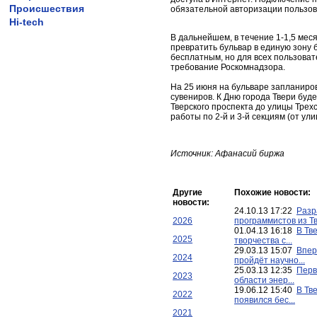
Происшествия
обязательной авторизации пользов
Hi-tech
В дальнейшем, в течение 1-1,5 мес
превратить бульвар в единую зону 
бесплатным, но для всех пользоват
требование Роскомнадзора.
На 25 июня на бульваре запланиро
сувениров. К Дню города Твери буде
Тверского проспекта до улицы Трех
работы по 2-й и 3-й секциям (от ул
Источник: Афанасий биржа
Другие
Похожие новости:
новости:
24.10.13 17:22
Разр
2026
программистов из Тв.
01.04.13 16:18
В Тв
2025
творчества с...
29.03.13 15:07
Впер
2024
пройдёт научно...
25.03.13 12:35
Перв
2023
области энер...
19.06.12 15:40
В Тв
2022
появился бес...
2021