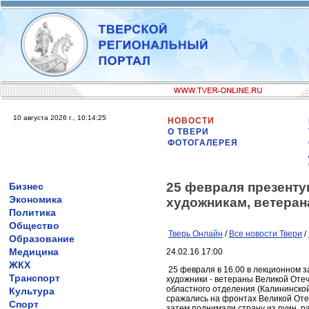
10 августа 2026 г., 10:14:25
НОВОСТИ
О ТВЕРИ
ФОТОГАЛЕРЕЯ
25 февраля презент
Бизнес
Экономика
художникам, ветера
Политика
Общество
Тверь Онлайн
/
Все новости Твери
/
Образование
Медицина
24.02.16 17:00
ЖКХ
25 февраля в 16.00 в лекционном 
Транспорт
художники - ветераны Великой Отеч
областного отделения (Калининско
Культура
сражались на фронтах Великой Оте
Спорт
затем поднимали страну из руин, р