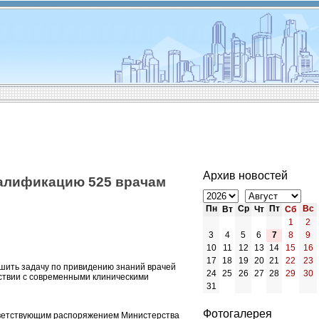
Архив новостей
валификацию 525 врачам
Пн
Ср
Пт
Вс
Вт
Чт
Сб
1
2
3
4
5
6
7
8
9
10
11
12
13
14
15
16
17
18
19
20
21
22
23
шить задачу по привидению знаний врачей
24
25
26
27
28
29
30
тствии с современными клиническими
31
Фотогалерея
ответствующим распоряжением Министерства