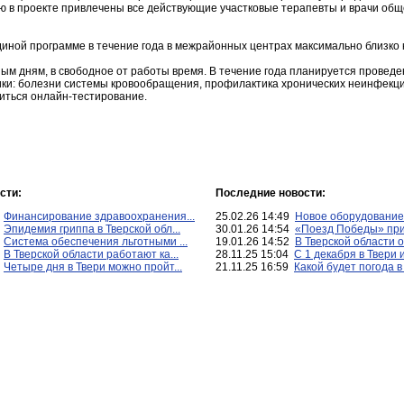
ю в проекте привлечены все действующие участковые терапевты и врачи обще
иной программе в течение года в межрайонных центрах максимально близко 
ным дням, в свободное от работы время. В течение года планируется провед
ики: болезни системы кровообращения, профилактика хронических неинфекци
иться онлайн-тестирование.
сти:
Последние новости:
2
Финансирование здравоохранения...
25.02.26 14:49
Новое оборудование 
7
Эпидемия гриппа в Тверской обл...
30.01.26 14:54
«Поезд Победы» прие
3
Система обеспечения льготными ...
19.01.26 14:52
В Тверской области о
5
В Тверской области работают ка...
28.11.25 15:04
С 1 декабря в Твери и
7
Четыре дня в Твери можно пройт...
21.11.25 16:59
Какой будет погода в 