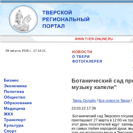
08 августа 2026 г., 17:16:21
НОВОСТИ
О ТВЕРИ
ФОТОГАЛЕРЕЯ
Ботанический сад пр
Бизнес
Экономика
музыку капели"
Политика
Общество
Тверь Онлайн
/
Все новости Твери
/
Образование
Медицина
23.03.22 17:39
ЖКХ
Ботанический сад Тверского госун
Транспорт
приглашают 27 марта в 12:00 на тр
этот день посетителей ждут: запев
Культура
из самых глубин народной души, ве
Спорт
том, как встречали весну в Тверско