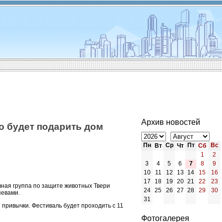
Архив новостей
о будет подарить дом
Пн
Ср
Пт
Вс
Вт
Чт
Сб
1
2
3
4
5
6
7
8
9
10
11
12
13
14
15
16
17
18
19
20
21
22
23
вная группа по защите животных Твери
24
25
26
27
28
29
30
яевами.
31
 привычки. Фестиваль будет проходить с 11
Фотогалерея