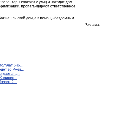
 волонтеры спасают с улиц и находят дом
ерилизации, пропагандируют ответственное
обак нашли свой дом, а в помощь бездомным
Реклама:
олучат биб...
ет во Ржев...
идается д...
Калинин...
верской ...