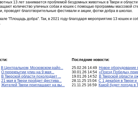
вотных 13 лет занимается проблемой бездомных животных в Твери и области:
ащают количество уличных собак и кошек с помощью программы массовой ст
 проводят благотворительные фестивали и акции, фотки добра в школах.
вале "Площадь добра". Так, в 2021 году благодаря мероприятию 13 кошек и с
.
сти:
Последние новости:
6
В Центральном, Московском райо...
25.02.26 14:49
Новое оборудование п
3
О перекрытии улиц на 9 мая...
30.01.26 14:54
«Поезд Победы» приед
3
В Тверской области похолодает ...
19.01.26 14:52
В Тверской области ож
4
21 мая в Твери пройдет фестива...
28.11.25 15:04
С 1 декабря в Твери и 
4
Жителей Твери приглашают на вы...
21.11.25 16:59
Какой будет погода в Т