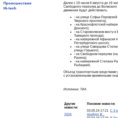
Происшествия
Далее с 19 часов 9 августа до 16 ча
Свободного переулка до Волжского п
Hi-tech
движения будут действовать:
- на улице Софьи Перовской 
Тверского проспекта);
- на Краснофлотской набере
Донского);
- на Староволжском мосту и
Тьмацкого проезда);
- на набережной Афанасия Н
Петербургского шоссе);
- на улице Скворцова-Степа
улицы Горького);
- на Свободном переулке (н
Разина);
- на набережной Степана Ра
Рыбацкая).
Объезд транспортным средствами у
с установленными временными зна
Источник: ТИА
Другие
Похожие новости:
новости:
03.05.24 17:21
С 3 п
2026
пройдут В...