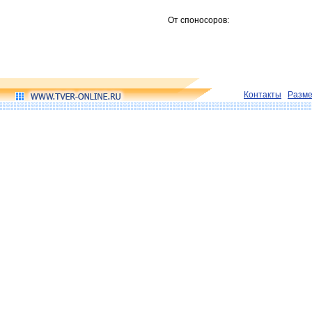
От споносоров:
Контакты
Разм