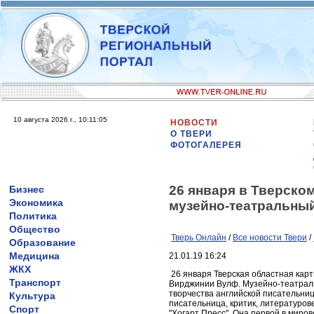
10 августа 2026 г., 10:11:05
НОВОСТИ
О ТВЕРИ
ФОТОГАЛЕРЕЯ
26 января в Тверско
Бизнес
Экономика
музейно-театральны
Политика
Общество
Тверь Онлайн
/
Все новости Твери
/
Образование
Медицина
21.01.19 16:24
ЖКХ
26 января Тверская областная кар
Транспорт
Вирджинии Вулф. Музейно-театраль
творчества английской писательни
Культура
писательница, критик, литературов
Спорт
"Хогарт Пресс". Она первой в миро