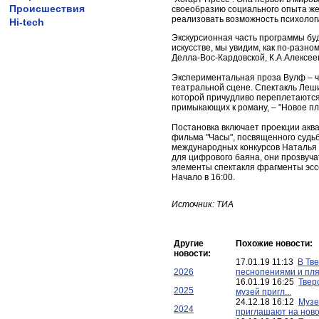
Происшествия
своеобразию социального опыта же
реализовать возможность психолог
Hi-tech
Экскурсионная часть программы бу
искусстве, мы увидим, как по-разно
Делла-Вос-Кардовской, К.А.Алексе
Экспериментальная проза Вулф – ча
театральной сцене. Спектакль Леш
которой причудливо переплетаются 
примыкающих к роману, – "Новое пла
Постановка включает проекции аква
фильма "Часы", посвященного судь
международных конкурсов Наталья
для цифрового баяна, они прозвуча
элементы спектакля фрагменты эсс
Начало в 16:00.
Источник: ТИА
Другие
Похожие новости:
новости:
17.01.19 11:13
В Тве
2026
песнопениями и пляс
16.01.19 16:25
Твер
2025
музей пригл...
24.12.18 16:12
Музе
2024
приглашают на ново.